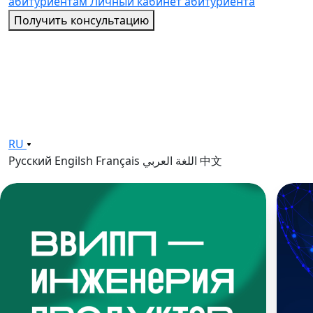
абитуриентам
Личный кабинет абитуриента
Получить консультацию
RU
Русский
Engilsh
Français
اللغة العربي
中文